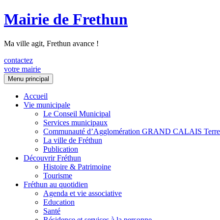
Mairie de Frethun
Ma ville agit, Frethun avance !
contactez
votre mairie
Aller
Menu principal
au
contenu
Accueil
Vie municipale
Le Conseil Municipal
Services municipaux
Communauté d’Agglomération GRAND CALAIS Terre
La ville de Fréthun
Publication
Découvrir Fréthun
Histoire & Patrimoine
Tourisme
Fréthun au quotidien
Agenda et vie associative
Education
Santé
Résidence et services à la personne