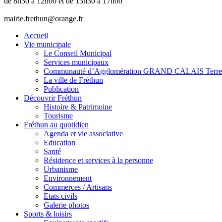
de 8h30 à 12h00 et de 13h30 à 17h00
mairie.frethun@orange.fr
Accueil
Vie municipale
Le Conseil Municipal
Services municipaux
Communauté d’Agglomération GRAND CALAIS Terre
La ville de Fréthun
Publication
Découvrir Fréthun
Histoire & Patrimoine
Tourisme
Fréthun au quotidien
Agenda et vie associative
Education
Santé
Résidence et services à la personne
Urbanisme
Environnement
Commerces / Artisans
Etats civils
Galerie photos
Sports & loisirs