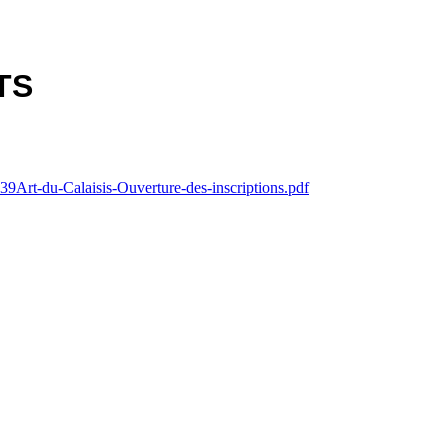
TS
9Art-du-Calaisis-Ouverture-des-inscriptions.pdf