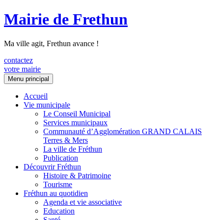
Mairie de Frethun
Ma ville agit, Frethun avance !
contactez
votre mairie
Aller
Menu principal
au
contenu
Accueil
Vie municipale
Le Conseil Municipal
Services municipaux
Communauté d’Agglomération GRAND CALAIS
Terres & Mers
La ville de Fréthun
Publication
Découvrir Fréthun
Histoire & Patrimoine
Tourisme
Fréthun au quotidien
Agenda et vie associative
Education
Santé