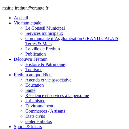
mairie.frethun@orange.fr
Accueil
Vie municipale
Le Conseil Municipal
Services municipaux
Communauté d’Agglomération GRAND CALAIS
Terres & Mers
La ville de Fréthun
Publication
Découvrir Fréthun
Histoire & Patrimoine
Tourisme
Fréthun au quotidien
Agenda et vie associative
Education
Santé
Résidence et services à la personne
Urbanisme
Environnement
Commerces / Artisans
Etats civils
Galerie photos
Sports & loisirs