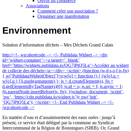
Ouvrir un commerce
Associations
Comment créer son association ?
Organiser une manifestation
Environnement
Solution d’information déchets – Mes Déchets Grand Calais
http://<!– wp:shortcode –> <!– Publidata Widget –> <div
id=’widget-container’><a target=’_blank’
href=’https://widgets.publidata.io/QG7jPtQ5Lg’>Accéder au widget
de collecte des déchets</a></div> <script> (function (w,d,s,o,f,js,fjs)
{ w[‘PublidataWidgetObject’]=o;w[o] = function () { (w[o].q =
w[o].q || []).push(arguments) }; js = d.createElement(s), fjs =
d.getElementsByTagName(s)[0]; js.id = o; js.src = f; js.async = 1;
fjs.parentNode.insertBefore(js, fjs); }(window, document, ‘script’,
‘pw’, ‘https://cdn.publidata.io/widget.js’)); pw(‘init’,
‘QG7jPtQ5Lg’); </script> <!– End Publidata Widget –> <!–
/wp:shortcode –>
En matière d’eau et d’assainissement des eaux usées : jusqu’à
présent, ce service était délégué par la commune au Syndicat
Intercommunal de la Région de Bonningues (SIRB). Or, Grand