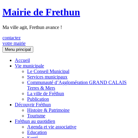
Mairie de Frethun
Ma ville agit, Frethun avance !
contactez
votre mairie
Aller
Menu principal
au
contenu
Accueil
Vie municipale
Le Conseil Municipal
Services municipaux
Communauté d’Agglomération GRAND CALAIS
Terres & Mers
La ville de Fréthun
Publication
Découvrir Fréthun
Histoire & Patrimoine
Tourisme
Fréthun au quotidien
Agenda et vie associative
Education
Santé