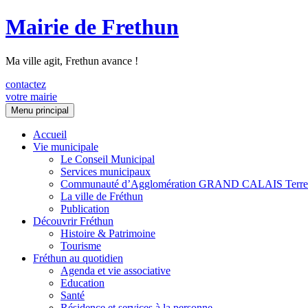
Mairie de Frethun
Ma ville agit, Frethun avance !
contactez
votre mairie
Aller
Menu principal
au
contenu
Accueil
Vie municipale
Le Conseil Municipal
Services municipaux
Communauté d’Agglomération GRAND CALAIS Terre
La ville de Fréthun
Publication
Découvrir Fréthun
Histoire & Patrimoine
Tourisme
Fréthun au quotidien
Agenda et vie associative
Education
Santé
Résidence et services à la personne