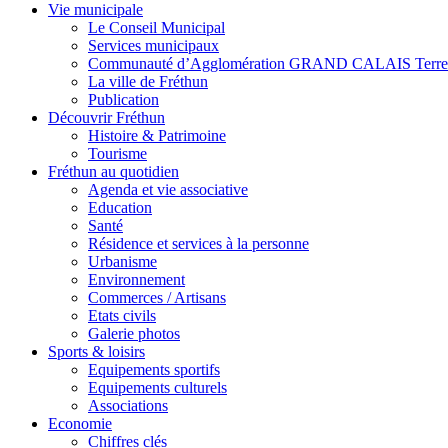
Vie municipale
Le Conseil Municipal
Services municipaux
Communauté d’Agglomération GRAND CALAIS Terre
La ville de Fréthun
Publication
Découvrir Fréthun
Histoire & Patrimoine
Tourisme
Fréthun au quotidien
Agenda et vie associative
Education
Santé
Résidence et services à la personne
Urbanisme
Environnement
Commerces / Artisans
Etats civils
Galerie photos
Sports & loisirs
Equipements sportifs
Equipements culturels
Associations
Economie
Chiffres clés