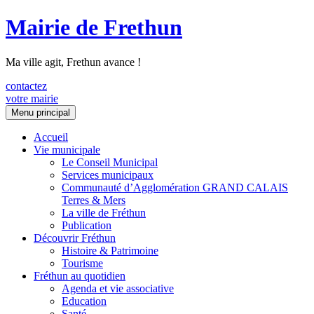
Mairie de Frethun
Ma ville agit, Frethun avance !
contactez
votre mairie
Aller
Menu principal
au
contenu
Accueil
Vie municipale
Le Conseil Municipal
Services municipaux
Communauté d’Agglomération GRAND CALAIS
Terres & Mers
La ville de Fréthun
Publication
Découvrir Fréthun
Histoire & Patrimoine
Tourisme
Fréthun au quotidien
Agenda et vie associative
Education
Santé