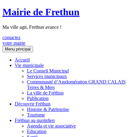
Mairie de Frethun
Ma ville agit, Frethun avance !
contactez
votre mairie
Aller
Menu principal
au
contenu
Accueil
Vie municipale
Le Conseil Municipal
Services municipaux
Communauté d’Agglomération GRAND CALAIS
Terres & Mers
La ville de Fréthun
Publication
Découvrir Fréthun
Histoire & Patrimoine
Tourisme
Fréthun au quotidien
Agenda et vie associative
Education
Santé