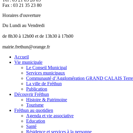
Fax : 03 21 35 23 80
Horaires d'ouverture
Du Lundi au Vendredi
de 8h30 à 12h00 et de 13h30 à 17h00
mairie.frethun@orange.fr
Accueil
Vie municipale
Le Conseil Municipal
Services municipaux
Communauté d’Agglomération GRAND CALAIS Terre
La ville de Fréthun
Publication
Découvrir Fréthun
Histoire & Patrimoine
Tourisme
Fréthun au quotidien
Agenda et vie associative
Education
Santé
Résidence et services à la personne