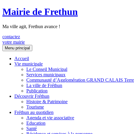
Mairie de Frethun
Ma ville agit, Frethun avance !
contactez
votre mairie
Aller
Menu principal
au
contenu
Accueil
Vie municipale
Le Conseil Municipal
Services municipaux
Communauté d’Agglomération GRAND CALAIS Terre
La ville de Fréthun
Publication
Découvrir Fréthun
Histoire & Patrimoine
Tourisme
Fréthun au quotidien
Agenda et vie associative
Education
Santé
Résidence et services à la personne