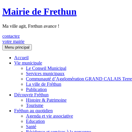
Mairie de Frethun
Ma ville agit, Frethun avance !
contactez
votre mairie
Aller
Menu principal
au
contenu
Accueil
Vie municipale
Le Conseil Municipal
Services municipaux
Communauté d’Agglomération GRAND CALAIS Terre
La ville de Fréthun
Publication
Découvrir Fréthun
Histoire & Patrimoine
Tourisme
Fréthun au quotidien
Agenda et vie associative
Education
Santé
Résidence et services à la personne