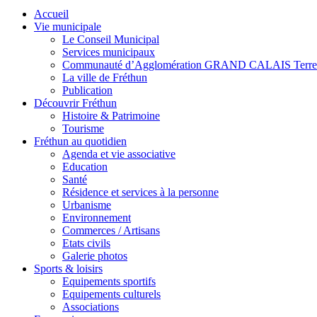
Accueil
Vie municipale
Le Conseil Municipal
Services municipaux
Communauté d’Agglomération GRAND CALAIS Terre
La ville de Fréthun
Publication
Découvrir Fréthun
Histoire & Patrimoine
Tourisme
Fréthun au quotidien
Agenda et vie associative
Education
Santé
Résidence et services à la personne
Urbanisme
Environnement
Commerces / Artisans
Etats civils
Galerie photos
Sports & loisirs
Equipements sportifs
Equipements culturels
Associations