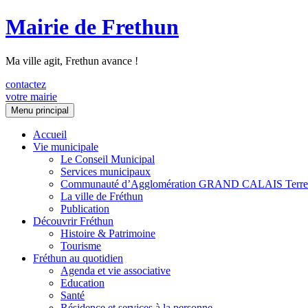
Mairie de Frethun
Ma ville agit, Frethun avance !
contactez
votre mairie
Aller
Menu principal
au
contenu
Accueil
Vie municipale
Le Conseil Municipal
Services municipaux
Communauté d’Agglomération GRAND CALAIS Terre
La ville de Fréthun
Publication
Découvrir Fréthun
Histoire & Patrimoine
Tourisme
Fréthun au quotidien
Agenda et vie associative
Education
Santé
Résidence et services à la personne